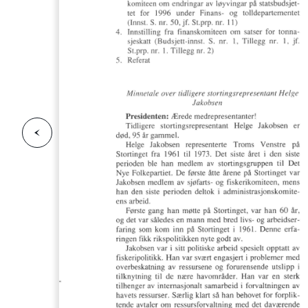
F
o
r
g
e
s
i
d
r
i
e