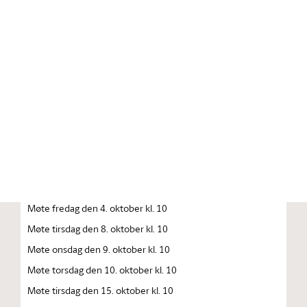
Stortinget.no
Publikasjon
STORTINGSTIDENDE INNEHOLDENDE 141. STORTINGS
FORHANDLINGER 1996 — 1997 FORHANDLINGER I
STORTINGET STORTINGETS SAMMENTREDEN
År 1996, tirsdag den 1. oktober kl. 13
Åpning av det 141. Storting
Møte fredag den 4. oktober kl. 10
Møte tirsdag den 8. oktober kl. 10
Møte onsdag den 9. oktober kl. 10
Møte torsdag den 10. oktober kl. 10
Møte tirsdag den 15. oktober kl. 10