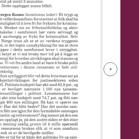
e
N
e
s
t
e
s
i
d