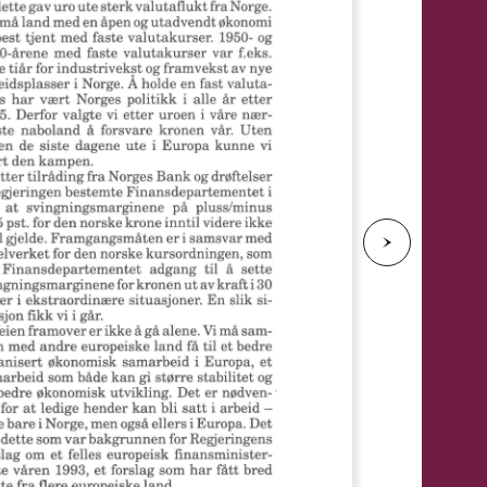
e
N
e
s
t
e
s
i
d