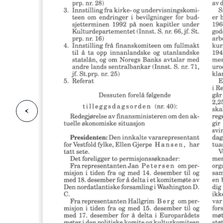
F
o
r
g
e
s
i
d
r
i
e