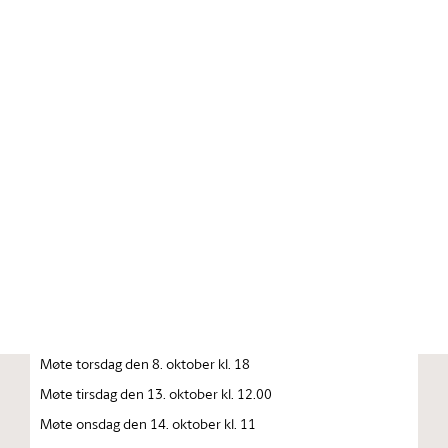
Stortinget.no
Publikasjon
STORTINGSTIDENDE INNEHOLDENDE 137. STORTINGS
FORHANDLINGER 1992—1993 FORHANDLINGER I
STORTINGET STORTINGETS SAMMENTREDEN
År 1992, torsdag den 1. oktober
Møte tirsdag den 6. oktober kl. 10
Møte onsdag den 7. oktober kl. 10
Møte onsdag den 8. oktober kl. 10
Møte torsdag den 8. oktober kl. 18
Møte tirsdag den 13. oktober kl. 12.00
Møte onsdag den 14. oktober kl. 11