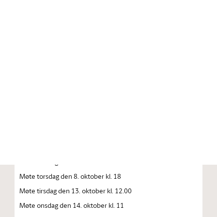
Stortinget.no
Publikasjon
STORTINGSTIDENDE INNEHOLDENDE 137. STORTINGS
FORHANDLINGER 1992—1993 FORHANDLINGER I
STORTINGET STORTINGETS SAMMENTREDEN
År 1992, torsdag den 1. oktober
Møte tirsdag den 6. oktober kl. 10
Møte onsdag den 7. oktober kl. 10
Møte onsdag den 8. oktober kl. 10
Møte torsdag den 8. oktober kl. 18
Møte tirsdag den 13. oktober kl. 12.00
Møte onsdag den 14. oktober kl. 11