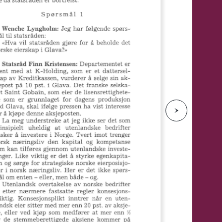
e
N
e
s
t
e
s
i
d