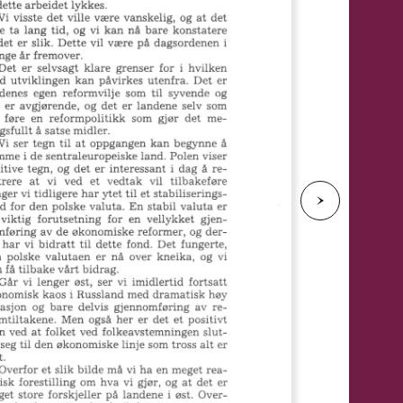
e
N
e
s
t
e
s
i
d