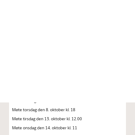
Stortinget.no
Publikasjon
STORTINGSTIDENDE INNEHOLDENDE 137. STORTINGS
FORHANDLINGER 1992—1993 FORHANDLINGER I
STORTINGET STORTINGETS SAMMENTREDEN
År 1992, torsdag den 1. oktober
Møte tirsdag den 6. oktober kl. 10
Møte onsdag den 7. oktober kl. 10
Møte onsdag den 8. oktober kl. 10
Møte torsdag den 8. oktober kl. 18
Møte tirsdag den 13. oktober kl. 12.00
Møte onsdag den 14. oktober kl. 11