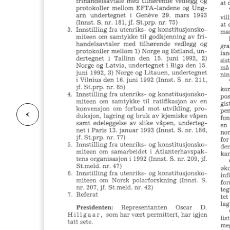
F
o
r
g
e
s
i
d
r
i
e