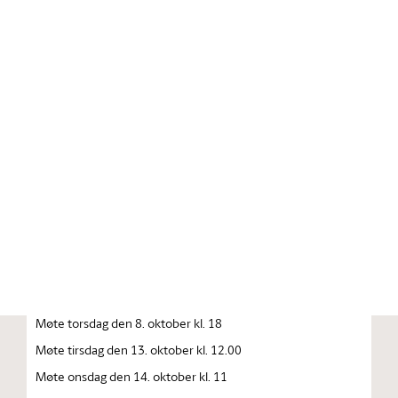
Stortinget.no
Publikasjon
STORTINGSTIDENDE INNEHOLDENDE 137. STORTINGS
FORHANDLINGER 1992—1993 FORHANDLINGER I
STORTINGET STORTINGETS SAMMENTREDEN
År 1992, torsdag den 1. oktober
Møte tirsdag den 6. oktober kl. 10
Møte onsdag den 7. oktober kl. 10
Møte onsdag den 8. oktober kl. 10
Møte torsdag den 8. oktober kl. 18
Møte tirsdag den 13. oktober kl. 12.00
Møte onsdag den 14. oktober kl. 11