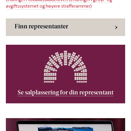
avgiftssystemet og høyere strafferammer)
Finn representanter
Se salplassering for din representant