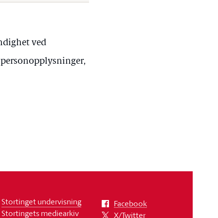
ndighet ved
e personopplysninger,
Stortinget undervisning
Facebook
Stortingets mediearkiv
X/Twitter