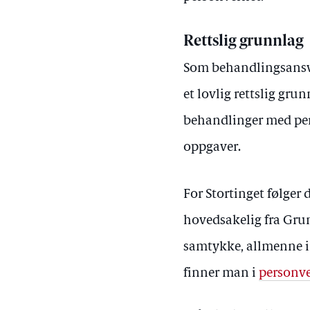
Rettslig grunnlag
Som behandlingsansva
et lovlig rettslig gru
behandlinger med per
oppgaver.
For Stortinget følger
hovedsakelig fra Grun
samtykke, allmenne in
finner man i
personve