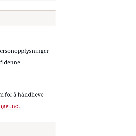
e personopplysninger
ed denne
em for å håndheve
nget.no.