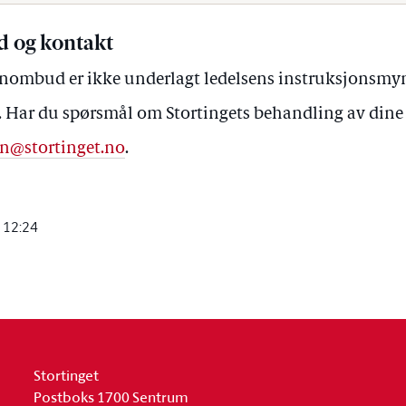
 og kontakt
rnombud er ikke underlagt ledelsens instruksjonsmy
e. Har du spørsmål om Stortingets behandling av din
n@stortinget.no
.
 12:24
Stortinget
Postboks 1700 Sentrum