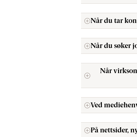
Når du tar kon
Når du søker j
Når virksom
Ved mediehen
På nettsider, n