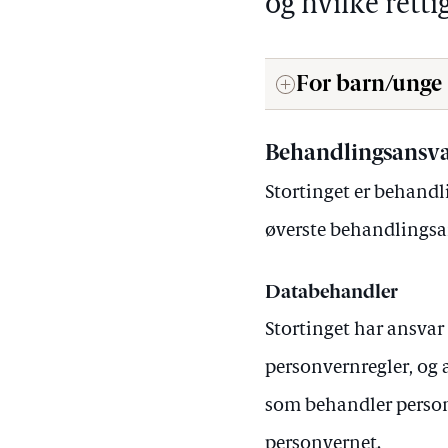
og hvilke retti
For barn/unge
Behandlingsansva
Stortinget er behandl
øverste behandlingsa
Databehandler
Stortinget har ansvar
personvernregler, og a
som behandler person
personvernet.