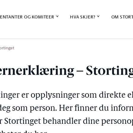
ENTANTER OG KOMITEER
HVA SKJER?
OM STOR
ortinget
rnerklæring – Stortin
nger er opplysninger som direkte el
 deg som person. Her finner du info
 Stortinget behandler dine persono