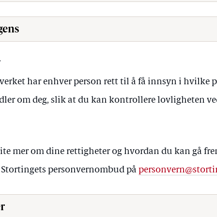
gens
r
verket har enhver person rett til å få innsyn i hvilk
ler om deg, slik at du kan kontrollere lovligheten v
ite mer om dine rettigheter og hvordan du kan gå fr
d Stortingets personvernombud på
personvern@storti
er