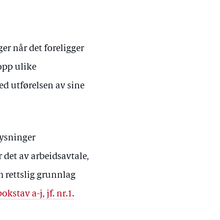
r når det foreligger
 opp ulike
d utførelsen av sine
lysninger
 det av arbeidsavtale,
 rettslig grunnlag
bokstav a-j, jf. nr.1.