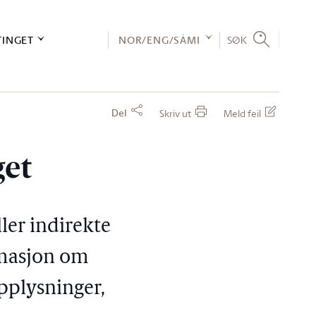
TINGET
NOR/ENG/SÁMI
SØK
Del
Skriv ut
Meld feil
get
ler indirekte
rmasjon om
pplysninger,