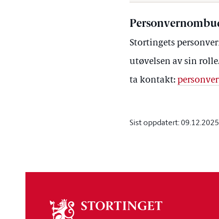
Personvernombud
Stortingets personve
utøvelsen av sin roll
ta kontakt:
personver
Sist oppdatert:
09.12.2025
Om
stortinget