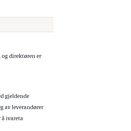
 og direktøren er
ed gjeldende
seg av leverandører
 å ivareta