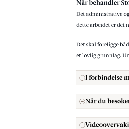
Når behandler St
Det administrative og
dette arbeidet er de
Det skal foreligge bå
et lovlig grunnlag. U
I forbindelse 
Når du besøker
Videoovervåkin