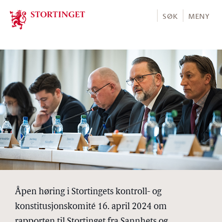
Stortinget.no
SØK
MENY
Åpen høring i Stortingets kontroll- og
konstitusjonskomité 16. april 2024 om
rapporten til Stortinget fra Sannhets og