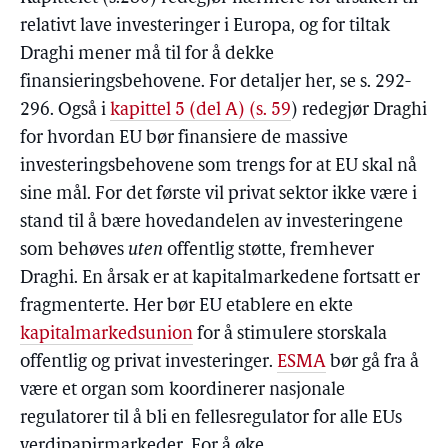
relativt lave investeringer i Europa, og for tiltak
Draghi mener må til for å dekke
finansieringsbehovene. For detaljer her, se s. 292-
296. Også i
kapittel 5 (del A) (s. 59
) redegjør Draghi
for hvordan EU bør finansiere de massive
investeringsbehovene som trengs for at EU skal nå
sine mål. For det første vil privat sektor ikke være i
stand til å bære hovedandelen av investeringene
som behøves
uten
offentlig støtte, fremhever
Draghi. En årsak er at kapitalmarkedene fortsatt er
fragmenterte. Her bør EU etablere en ekte
kapitalmarkedsunion
for å stimulere storskala
offentlig og privat investeringer.
ESMA
bør gå fra å
være et organ som koordinerer nasjonale
regulatorer til å bli en fellesregulator for alle EUs
verdipapirmarkeder. For å øke