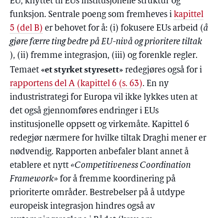
EU, knyttet til EUs institusjonelle struktur og
funksjon. Sentrale poeng som fremheves i
kapittel
5 (del B)
er behovet for å: (i) fokusere EUs arbeid (
å
gjøre færre ting bedre på EU-nivå og prioritere tiltak
), (ii) fremme integrasjon, (iii) og forenkle regler.
«et styrket styresett»
Temaet
redegjøres også for i
rapportens del A (kapittel 6 (s. 63)
. En ny
industristrategi for Europa vil ikke lykkes uten at
det også gjennomføres endringer i EUs
institusjonelle oppsett og virkemåte. Kapittel 6
redegjør nærmere for hvilke tiltak Draghi mener er
nødvendig. Rapporten anbefaler blant annet å
etablere et nytt
«Competitiveness Coordination
Framework
» for å fremme koordinering på
prioriterte områder. Bestrebelser på å utdype
europeisk integrasjon hindres også av