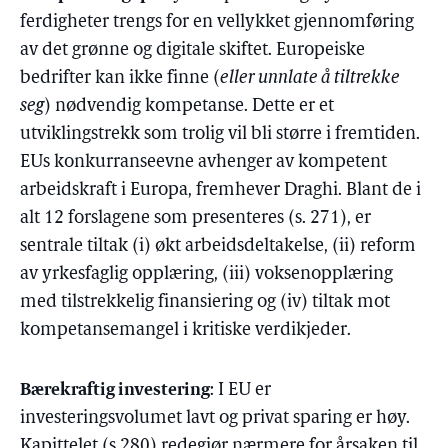
ferdigheter trengs for en vellykket gjennomføring
av det grønne og digitale skiftet. Europeiske
bedrifter kan ikke finne (
eller unnlate å tiltrekke
seg
) nødvendig kompetanse. Dette er et
utviklingstrekk som trolig vil bli større i fremtiden.
EUs konkurranseevne avhenger av kompetent
arbeidskraft i Europa, fremhever Draghi. Blant de i
alt 12 forslagene som presenteres (s. 271), er
sentrale tiltak (i) økt arbeidsdeltakelse, (ii) reform
av yrkesfaglig opplæring, (iii) voksenopplæring
med tilstrekkelig finansiering og (iv) tiltak mot
kompetansemangel i kritiske verdikjeder.
Bærekraftig investering
: I EU er
investeringsvolumet lavt og privat sparing er høy.
Kapittelet (s.280) redegjør nærmere for årsaken til