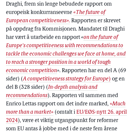
Draghi, frem sin lenge bebudede rapport om
europeisk konkurranseevne
«The future of
European competitiveness».
Rapporten er skrevet
på oppdrag fra Kommisjonen. Mandatet til Draghi
har vært å utarbeide en rapport
«
on the future of
Europe's competitiveness with recommendations to
tackle the economic challenges we face at home, and
to reach a stronger position in a world of tough
economic competition
». Rapporten har en del A (69
sider) (
A competitiveness strategy for Europe
)
og en
del B (328 sider) (
In-depth analysis and
recommendations
). Rapporten vil sammen med
Enrico Lettas rapport om det indre marked,
«
Much
more than a market
»
(omtalt i
EU/EØS-nytt 26. april
2024
), være et viktig utgangspunkt for reformer
som EU antas å jobbe med i de neste fem årene