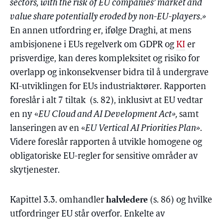
sectors, with the risk of EU companies’ market and
value share potentially eroded by non-EU-players
.
»
En annen utfordring er, ifølge Draghi, at mens
ambisjonene i EUs regelverk om GDPR og
KI
er
prisverdige, kan deres kompleksitet og risiko for
overlapp og inkonsekvenser bidra til å undergrave
KI-utviklingen for EUs industriaktører. Rapporten
foreslår i alt 7 tiltak (s. 82), inklusivt at EU vedtar
en ny «
EU Cloud and AI Development Act»,
samt
lanseringen av en «
EU Vertical AI Priorities Plan
».
Videre foreslår rapporten å utvikle homogene og
obligatoriske EU-regler for sensitive områder av
skytjenester.
halvledere
Kapittel 3.3. omhandler
(s. 86) og hvilke
utfordringer EU står overfor. Enkelte av