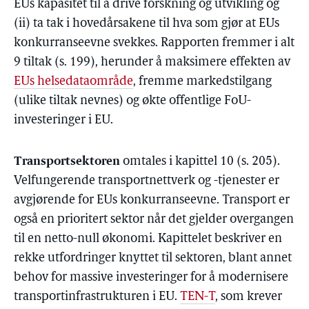
EUs kapasitet til å drive forskning og utvikling og
(ii) ta tak i hovedårsakene til hva som gjør at EUs
konkurranseevne svekkes. Rapporten fremmer i alt
9 tiltak (s. 199), herunder å maksimere effekten av
EUs helsedataområde
, fremme markedstilgang
(ulike tiltak nevnes) og økte offentlige FoU-
investeringer i EU.
Transportsektoren
omtales i kapittel 10 (s. 205).
Velfungerende transportnettverk og -tjenester er
avgjørende for EUs konkurranseevne. Transport er
også en prioritert sektor når det gjelder overgangen
til en netto-null økonomi. Kapittelet beskriver en
rekke utfordringer knyttet til sektoren, blant annet
behov for massive investeringer for å modernisere
transportinfrastrukturen i EU.
TEN-T
, som krever