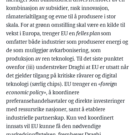
næringer som bilindustrien drives fremover av en
kombinasjon av subsidier, rask innovasjon,
råmaterialtilgang og evne til å produsere i stor
skala. For at grønn omstilling skal være en kilde til
vekst i Europa, trenger EU en
felles plan
som
omfatter både industrier som produserer energi og
de som muliggjør avkarbonisering, som
produksjon av ren teknologi. Til det siste punktet
ovenfor (iii) understreker Draghi at EU er utsatt når
det gjelder tilgang på kritiske råvarer og digital
teknologi (særlig chips). EU trenger en «
foreign
economic policy
», å koordinere
preferansehandelsavtaler og direkte investeringer
med ressursrike nasjoner, samt å etablere
industrielle partnerskap. Kun ved koordinert
innsats vil EU kunne få den nødvendige