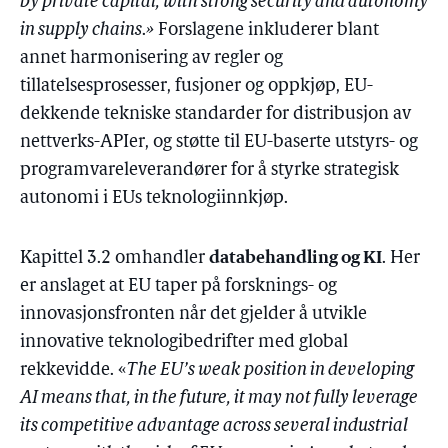
by private capital, with strong security and autonomy
in supply chains
.
»
Forslagene inkluderer blant
annet harmonisering av regler og
tillatelsesprosesser, fusjoner og oppkjøp, EU-
dekkende tekniske standarder for distribusjon av
nettverks-APIer, og støtte til EU-baserte utstyrs- og
programvareleverandører for å styrke strategisk
autonomi i EUs teknologiinnkjøp.
databehandling og KI
Kapittel 3.2 omhandler
. Her
er anslaget at EU taper på forsknings- og
innovasjonsfronten når det gjelder å utvikle
innovative teknologibedrifter med global
rekkevidde. «
The EU’s weak position in developing
AI means that, in the future, it may not fully leverage
its competitive advantage across several industrial