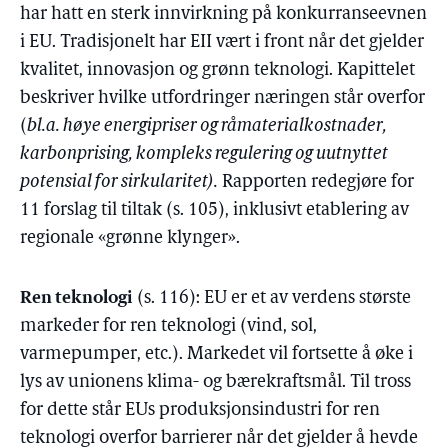
har hatt en sterk innvirkning på konkurranseevnen
i EU. Tradisjonelt har EII vært i front når det gjelder
kvalitet, innovasjon og grønn teknologi. Kapittelet
beskriver hvilke utfordringer næringen står overfor
(
bl.a. høye energipriser og råmaterialkostnader,
karbonprising, kompleks regulering og uutnyttet
potensial for sirkularitet).
Rapporten redegjøre for
11 forslag til tiltak (s. 105), inklusivt etablering av
regionale «grønne klynger».
Ren teknologi
(s. 116): EU er et av verdens største
markeder for ren teknologi (vind, sol,
varmepumper, etc.). Markedet vil fortsette å øke i
lys av unionens klima- og bærekraftsmål. Til tross
for dette står EUs produksjonsindustri for ren
teknologi overfor barrierer når det gjelder å hevde