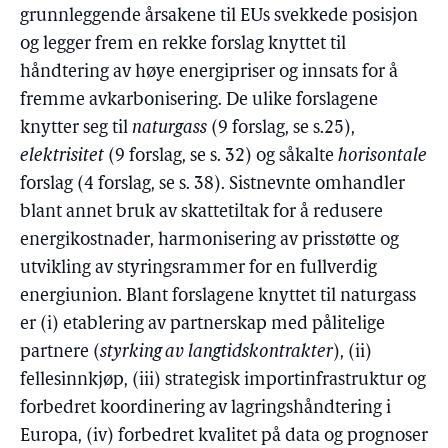
grunnleggende årsakene til EUs svekkede posisjon
og legger frem en rekke forslag knyttet til
håndtering av høye energipriser og innsats for å
fremme avkarbonisering. De ulike forslagene
knytter seg til
naturgass
(9 forslag, se s.25),
elektrisitet
(9 forslag, se s. 32) og såkalte
horisontale
forslag (4 forslag, se s. 38). Sistnevnte omhandler
blant annet bruk av skattetiltak for å redusere
energikostnader, harmonisering av prisstøtte og
utvikling av styringsrammer for en fullverdig
energiunion. Blant forslagene knyttet til naturgass
er (i) etablering av partnerskap med pålitelige
partnere (
styrking av langtidskontrakter
), (ii)
fellesinnkjøp, (iii) strategisk importinfrastruktur og
forbedret koordinering av lagringshåndtering i
Europa, (iv) forbedret kvalitet på data og prognoser