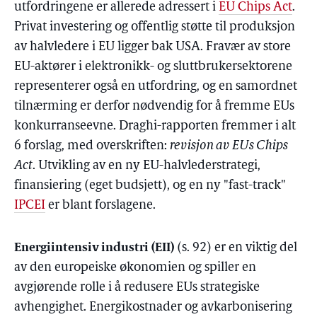
utfordringene er allerede adressert i
EU Chips Act
.
Privat investering og offentlig støtte til produksjon
av halvledere i EU ligger bak USA. Fravær av store
EU-aktører i elektronikk- og sluttbrukersektorene
representerer også en utfordring, og en samordnet
tilnærming er derfor nødvendig for å fremme EUs
konkurranseevne. Draghi-rapporten fremmer i alt
6 forslag, med overskriften:
revisjon av EUs Chips
Act
. Utvikling av en ny EU-halvlederstrategi,
finansiering (eget budsjett), og en ny "fast-track"
IPCEI
er blant forslagene.
Energiintensiv industri (EII)
(s. 92) er en viktig del
av den europeiske økonomien og spiller en
avgjørende rolle i å redusere EUs strategiske
avhengighet. Energikostnader og avkarbonisering