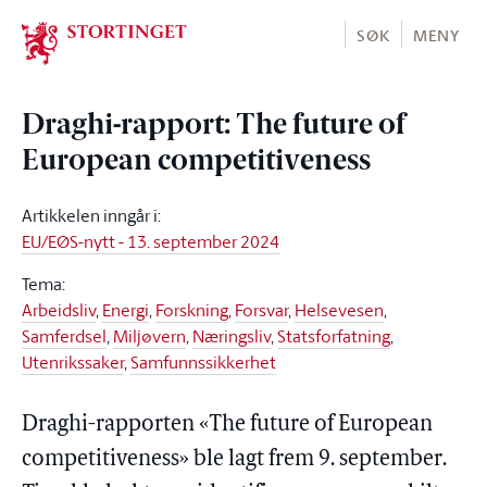
Stortinget.no
SØK
MENY
Draghi-rapport: The future of
European competitiveness
Artikkelen inngår i
:
EU/EØS-nytt - 13. september 2024
Tema
:
Arbeidsliv
,
Energi
,
Forskning
,
Forsvar
,
Helsevesen
,
Samferdsel
,
Miljøvern
,
Næringsliv
,
Statsforfatning
,
Utenrikssaker
,
Samfunnssikkerhet
Draghi-rapporten «The future of European
competitiveness» ble lagt frem 9. september.