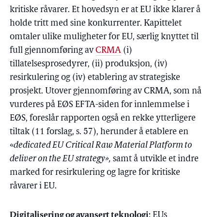
kritiske råvarer. Et hovedsyn er at EU ikke klarer å
holde tritt med sine konkurrenter. Kapittelet
omtaler ulike muligheter for EU, særlig knyttet til
full gjennomføring av
CRMA
(i)
tillatelsesprosedyrer, (ii) produksjon, (iv)
resirkulering og (iv) etablering av strategiske
prosjekt. Utover gjennomføring av CRMA, som nå
vurderes på EØS EFTA-siden for innlemmelse i
EØS, foreslår rapporten også en rekke ytterligere
tiltak (11 forslag, s. 57), herunder å etablere en
«
dedicated EU Critical Raw Material Platform to
deliver on the EU strategy»,
samt å utvikle et indre
marked for resirkulering og lagre for kritiske
råvarer i EU.
Digitalisering og avansert teknologi
: EUs