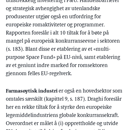
utilstrekkelig investering i F&U. Handelsbarrierer
og strategisk avhengighet av utenlandske
produsenter utgjør også en utfordring for
europeiske romaktiviteter og programmer.
Rapporten foreslår i alt 10 tiltak for å bøte på
mangel på europeisk konkurranseevne i sektoren
(s. 183). Blant disse er etablering av et «multi-
purpose Space Fund» på EU-nivå, samt etablering
av et geniunt indre marked for romsektoren
gjennom felles EU-regelverk.
Farmasøytisk industri
er også en hovedsektor som
omtales særskilt (kapittel 9, s. 187). Draghi foreslår
her en rekke tiltak for å styrke den europeiske
legemiddelindustriens globale konkurransekraft.
Overordnet er målet å (i) opprettholde og utvide