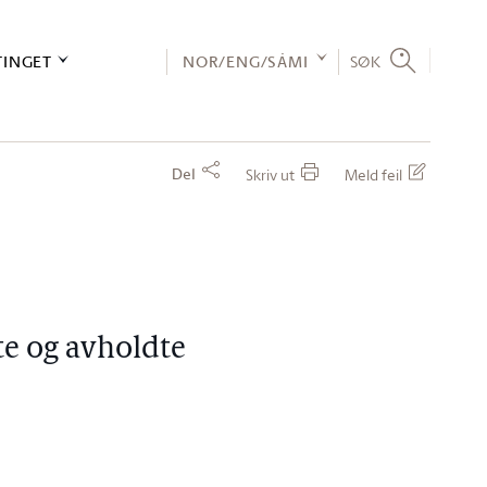
TINGET
NOR/ENG/SÁMI
SØK
Del
Skriv ut
Meld feil
te og avholdte