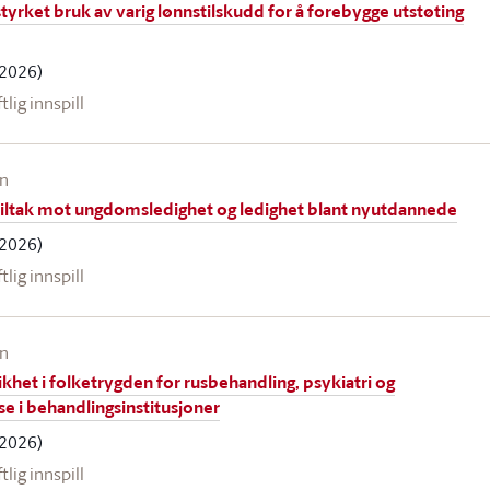
yrket bruk av varig lønnstilskudd for å forebygge utstøting
2026)
ftlig innspill
en
iltak mot ungdomsledighet og ledighet blant nyutdannede
2026)
ftlig innspill
en
khet i folketrygden for rusbehandling, psykiatri og
e i behandlingsinstitusjoner
2026)
ftlig innspill