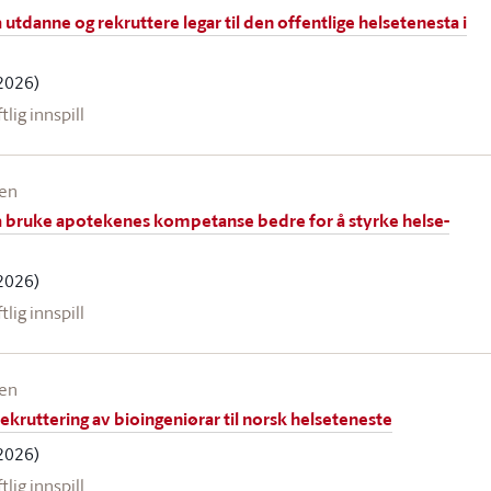
utdanne og rekruttere legar til den offentlige helsetenesta i
2026)
ftlig innspill
een
 bruke apotekenes kompetanse bedre for å styrke helse-
2026)
ftlig innspill
een
kruttering av bioingeniørar til norsk helseteneste
2026)
ftlig innspill