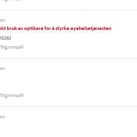
een
kt bruk av optikere for å styrke øyehelsetjenesten
2026)
ftlig innspill
een
ftlig innspill
een