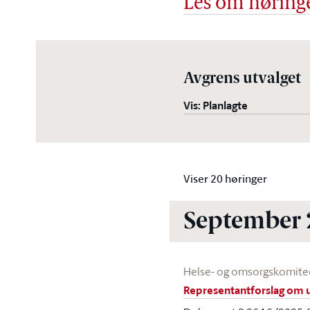
Les om høring
Avgrens utvalget
Vis: Planlagte
Viser
20
høringer
September 
Helse- og omsorgskomit
Representantforslag om u