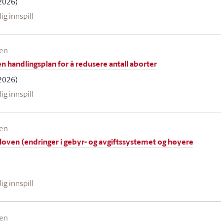
2026)
lig innspill
een
 handlingsplan for å redusere antall aborter
2026)
lig innspill
een
loven (endringer i gebyr- og avgiftssystemet og høyere
lig innspill
een