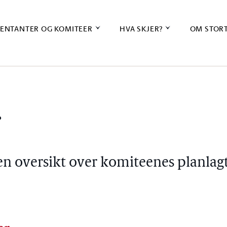
ENTANTER OG KOMITEER
HVA SKJER?
OM STOR
r
en oversikt over komiteenes planlag