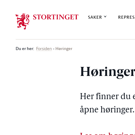
Stortinget.no
SAKER
REPRES
Du er her
:
Høringer
Forsiden
Høringe
Her finner du 
åpne høringer.