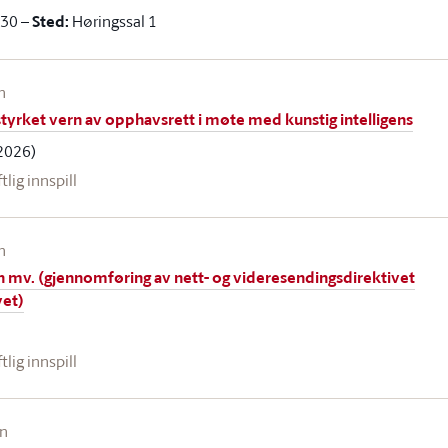
.30
–
Sted:
Høringssal 1
n
tyrket vern av opphavsrett i møte med kunstig intelligens
2026)
ftlig innspill
n
n mv. (gjennomføring av nett- og videresendingsdirektivet
vet)
ftlig innspill
en