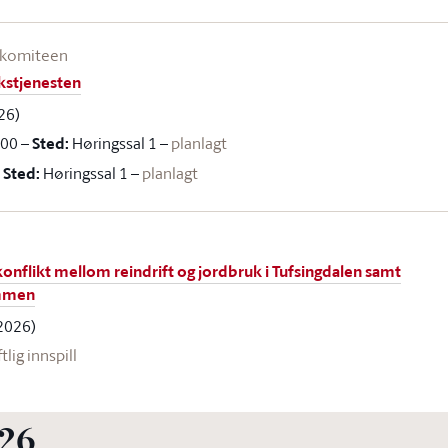
nskomiteen
ikstjenesten
026)
.00
–
Sted:
Høringssal 1
–
planlagt
–
Sted:
Høringssal 1
–
planlagt
nflikt mellom reindrift og jordbruk i Tufsingdalen samt
ommen
2026)
ftlig innspill
26