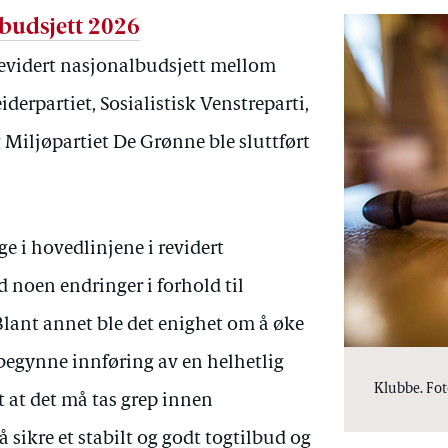
lbudsjett 2026
evidert nasjonalbudsjett mellom
iderpartiet, Sosialistisk Venstreparti,
g Miljøpartiet De Grønne ble sluttført
ge i hovedlinjene i revidert
 noen endringer i forhold til
 Blant annet ble det enighet om å øke
egynne innføring av en helhetlig
Klubbe. Foto
 at det må tas grep innen
 sikre et stabilt og godt togtilbud og