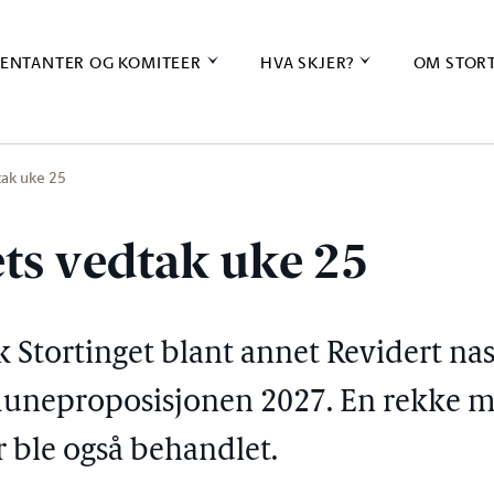
ENTANTER OG KOMITEER
HVA SKJER?
OM STOR
tak uke 25
ets vedtak uke 25
k Stortinget blant annet Revidert na
neproposisjonen 2027. En rekke m
 ble også behandlet.