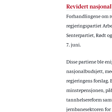
Revidert nasjona
Forhandlingene om r
regjeringspartiet Arbe
Senterpartiet, Rødt o
7. juni.
Disse partiene ble eni
nasjonalbudsjett, med
regjeringens forslag.
minstepensjonen, påb
tannhelsereform samt
jernbanesektoren for å