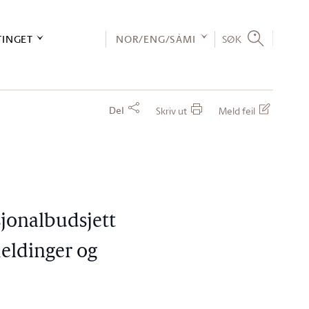
TINGET
NOR/ENG/SÁMI
SØK
Del
Skriv ut
Meld feil
sjonalbudsjett
eldinger og