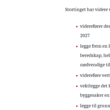
Stortinget har videre
viderefører de
2027
legge frem en
beredskap, hel
nødvendige til
videreføre v
vektlegge det 
byggesaker enn
legge til gru