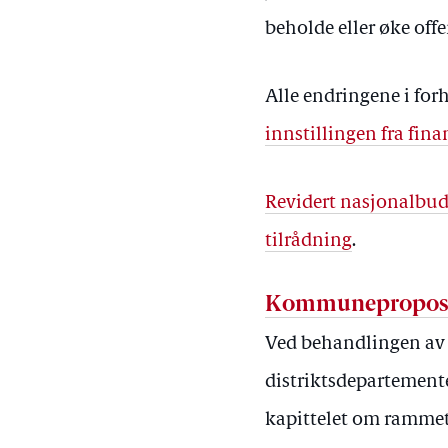
beholde eller øke off
Alle endringene i forh
innstillingen fra fi
Revidert nasjonalbuds
tilrådning
.
Kommuneproposi
Ved behandlingen av
distriktsdepartementet
kapittelet om rammet