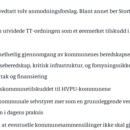
 vedtatt tolv anmodningsforslag. Blant annet ber Stort
n utvidede TT-ordningen som et øremerket tilskudd i 
 helhetlig gjennomgang av kommunenes beredskapsev
seberedskap, kritisk infrastruktur, og forsyningssikke
tak og finansiering
ertskommunetilskuddet til HVPU-kommunene
kommunale selvstyret mer som en grunnleggende verdi
 i dagens praksis
nn at eventuelle kommunesammenslåinger ikke skal 