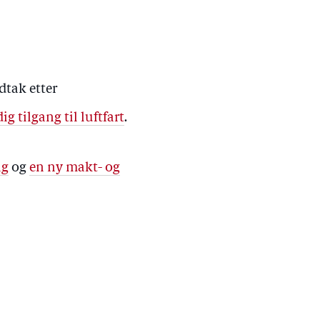
dtak etter
ig tilgang til luftfart
.
ng
og
en ny makt- og