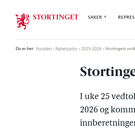
Stortinget.no
SAKER
REPRES
Du er her
:
Stortingets ved
Forsiden
Nyhetsarkiv
2025-2026
Storting
I uke 25 vedto
2026 og kommu
innberetninger