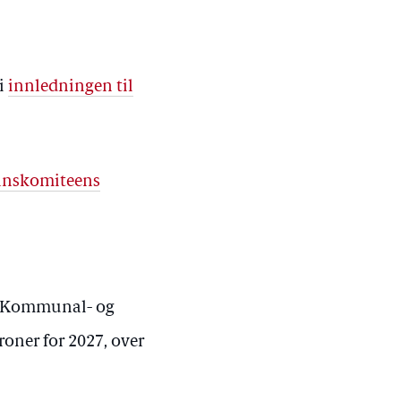
 i
innledningen til
inanskomiteens
i Kommunal- og
roner for 2027, over