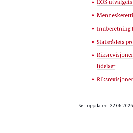
EOS-utvalgets
Menneskeretti
Innberetning 
Statsrådets pr
Riksrevisjonen
lidelser
Riksrevisjone
Sist oppdatert:
22.06.2026