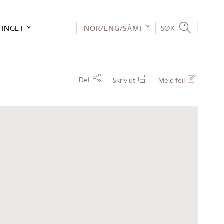
TINGET
NOR/ENG/SÁMI
SØK
Del
Skriv ut
Meld feil