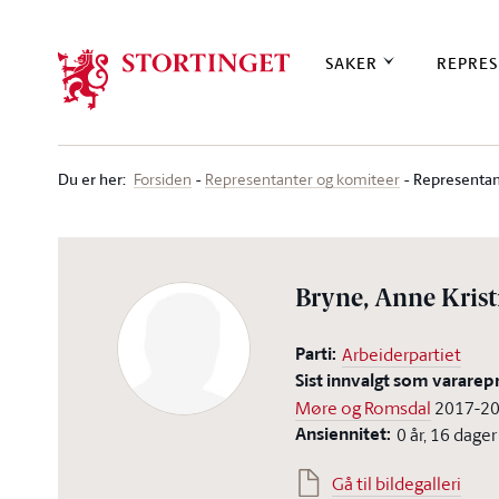
Stortinget.no
SAKER
REPRES
Du er her
:
Representan
Forsiden
Representanter og komiteer
Bryne, Anne Krist
Parti:
Arbeiderpartiet
Sist innvalgt som vararep
Møre og Romsdal
2017-2
Ansiennitet:
0 år, 16 dager
Gå til bildegalleri