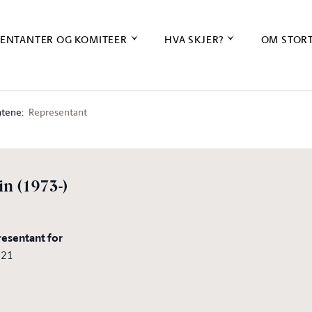
ENTANTER OG KOMITEER
HVA SKJER?
OM STOR
tene:
Representant
in
(1973-)
resentant for
021