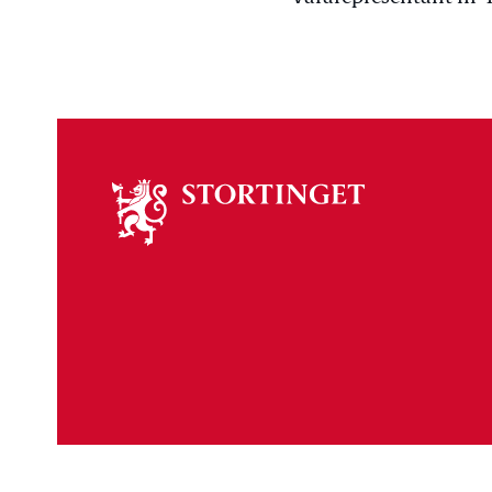
Om
stortinget