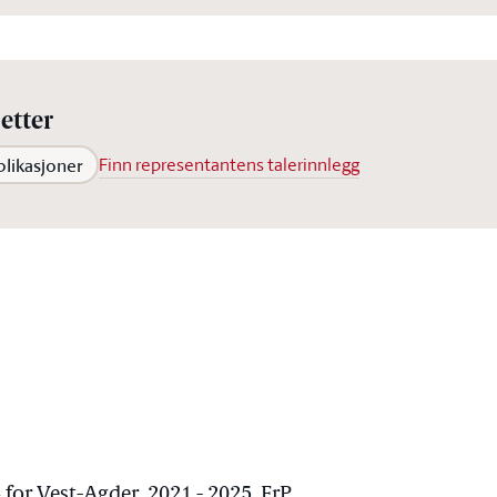
etter
blikasjoner
Finn representantens talerinnlegg
for Vest-Agder, 2021 - 2025, FrP.