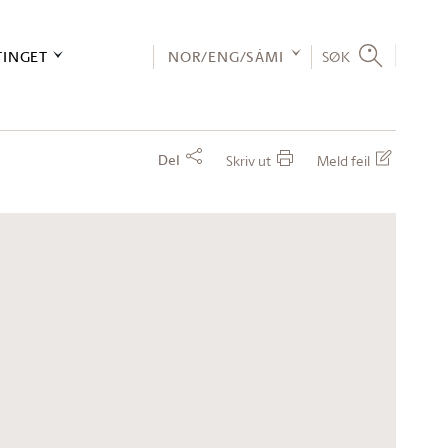
TINGET
NOR/ENG/SÁMI
SØK
Del
Skriv ut
Meld feil