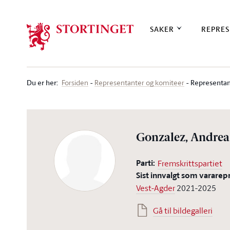
Stortinget.no
SAKER
REPRES
Du er her
:
Representan
Forsiden
Representanter og komiteer
Gonzalez, Andrea
Parti:
Fremskrittspartiet
Sist innvalgt som vararep
Vest-Agder
2021-2025
Gå til bildegalleri