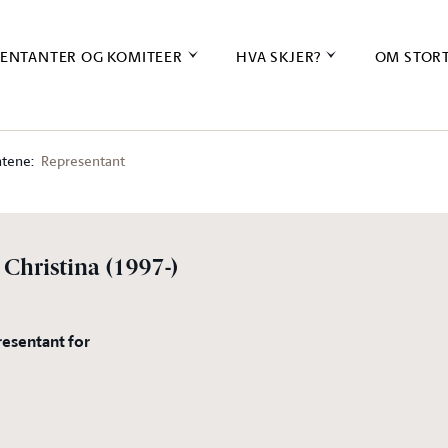
ENTANTER OG KOMITEER
HVA SKJER?
OM STOR
tene:
Representant
 Christina
(1997-)
resentant for