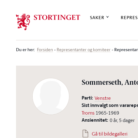
Stortinget.no
SAKER
REPRES
Du er her
:
Representan
Forsiden
Representanter og komiteer
Sommerseth, Ant
Parti:
Venstre
Sist innvalgt som vararep
Troms
1965-1969
Ansiennitet:
0 år, 5 dager
Gå til bildegalleri