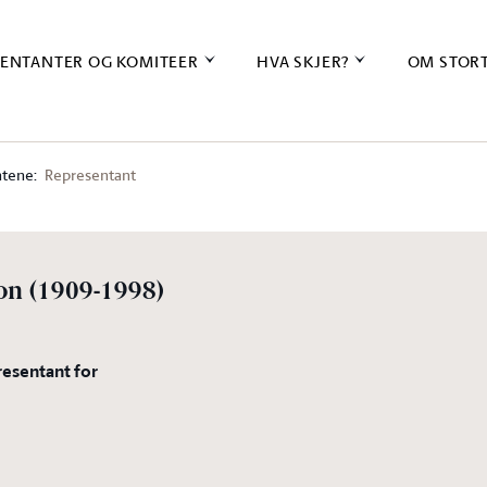
ENTANTER OG KOMITEER
HVA SKJER?
OM STOR
tene:
Representant
on
(1909-1998)
resentant for