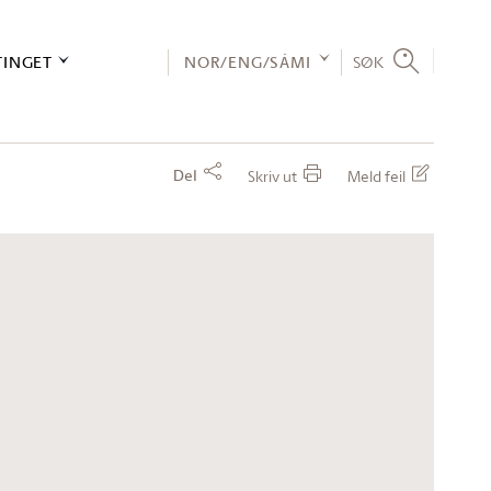
TINGET
NOR/ENG/SÁMI
SØK
Del
Skriv ut
Meld feil