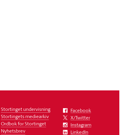
Stortinget undervisning
Facebook
Stortingets mediearkiv
X/Twitter
Ordbok for Stortinget
Instagram
Nyhetsbrev
LinkedIn