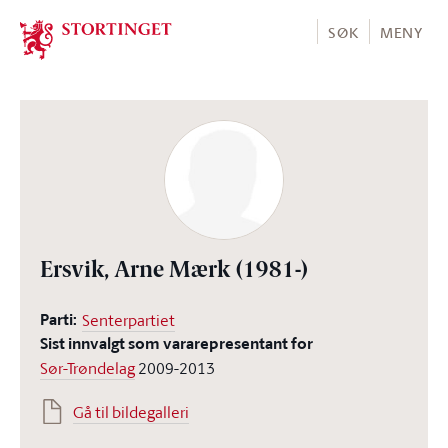
Stortinget.no
SØK
MENY
Ersvik, Arne Mærk
(1981-)
Parti:
Senterpartiet
Sist innvalgt som vararepresentant for
Sør-Trøndelag
2009-2013
Gå til bildegalleri