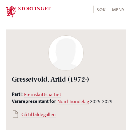
Stortinget.no
SØK
MENY
Gressetvold, Arild
(1972-)
Parti:
Fremskrittspartiet
Vararepresentant for
Nord-Trøndelag
2025-2029
Gå til bildegalleri