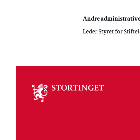
Andre administrative
Leder Styret for Stif
Om
stortinget