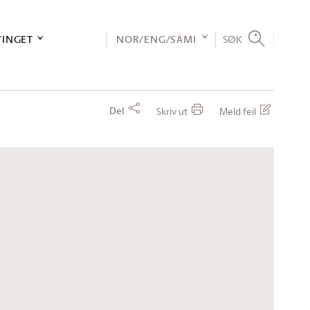
TINGET
NOR/ENG/SÁMI
SØK
Del
Skriv ut
Meld feil