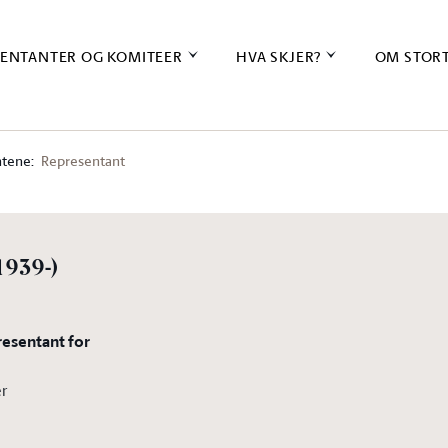
ENTANTER OG KOMITEER
HVA SKJER?
OM STOR
tene:
Representant
1939-)
resentant for
er