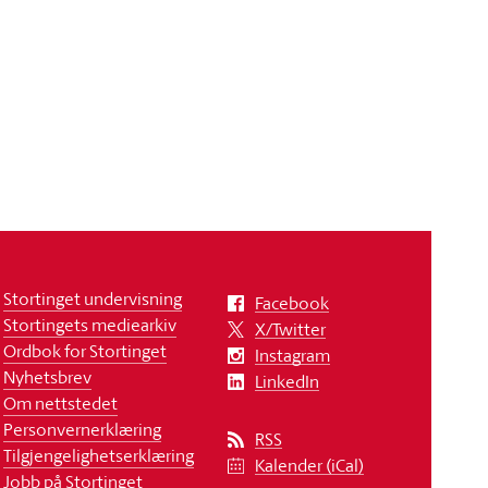
Stortinget undervisning
Facebook
Stortingets mediearkiv
X/Twitter
Ordbok for Stortinget
Instagram
Nyhetsbrev
LinkedIn
Om nettstedet
Personvernerklæring
RSS
Tilgjengelighetserklæring
Kalender (iCal)
Jobb på Stortinget