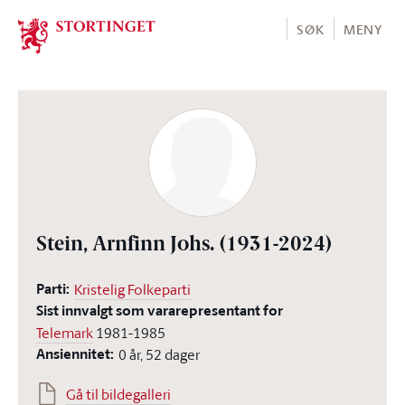
Stortinget.no
SØK
MENY
Stein, Arnfinn Johs.
(1931-2024)
Parti:
Kristelig Folkeparti
Sist innvalgt som vararepresentant for
Telemark
1981-1985
Ansiennitet:
0 år, 52 dager
Gå til bildegalleri