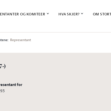
ENTANTER OG KOMITEER
HVA SKJER?
OM STOR
tene:
Representant
7-)
resentant for
993