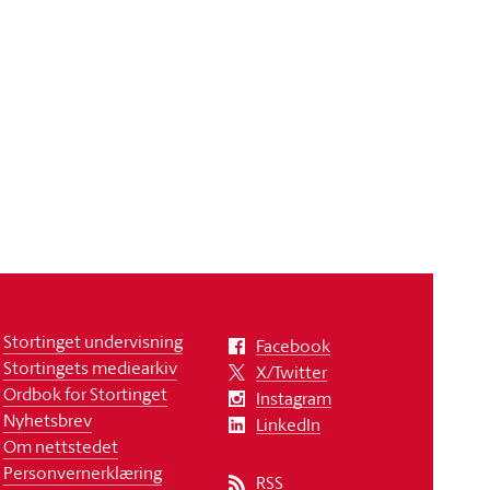
Stortinget undervisning
Facebook
Stortingets mediearkiv
X/Twitter
Ordbok for Stortinget
Instagram
Nyhetsbrev
LinkedIn
Om nettstedet
Personvernerklæring
RSS