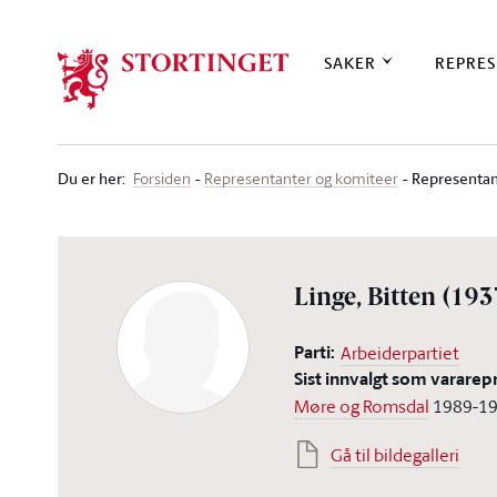
Stortinget.no
SAKER
REPRES
Du er her
:
Representan
Forsiden
Representanter og komiteer
Linge, Bitten
(193
Parti:
Arbeiderpartiet
Sist innvalgt som vararep
Møre og Romsdal
1989-1
Gå til bildegalleri