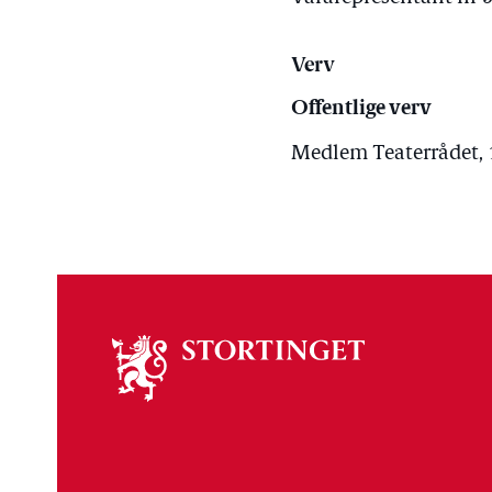
Verv
Offentlige verv
Medlem Teaterrådet,
Om
stortinget