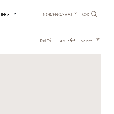
TINGET
NOR/ENG/SÁMI
SØK
Del
Skriv ut
Meld feil