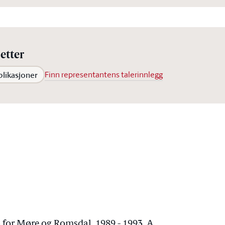
etter
blikasjoner
Finn representantens talerinnlegg
 for Møre og Romsdal, 1989 - 1993, A.