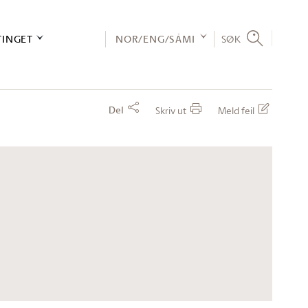
TINGET
NOR/ENG/SÁMI
SØK
Del
Skriv ut
Meld feil