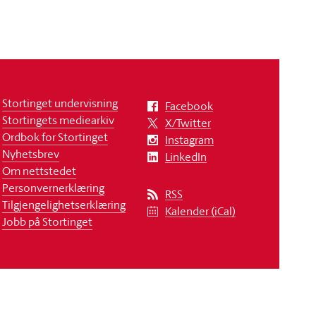
Stortinget undervisning
Facebook
Stortingets mediearkiv
X/Twitter
Ordbok for Stortinget
Instagram
Nyhetsbrev
LinkedIn
Om nettstedet
Personvernerklæring
RSS
Tilgjengelighetserklæring
Kalender (iCal)
Jobb på Stortinget