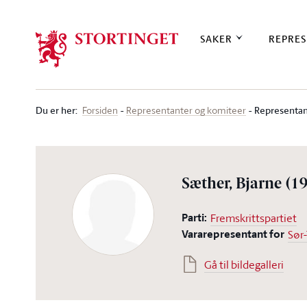
Stortinget.no
SAKER
REPRES
Du er her
:
Representan
Forsiden
Representanter og komiteer
Sæther, Bjarne
(1
Parti:
Fremskrittspartiet
Vararepresentant for
Sør
Gå til bildegalleri