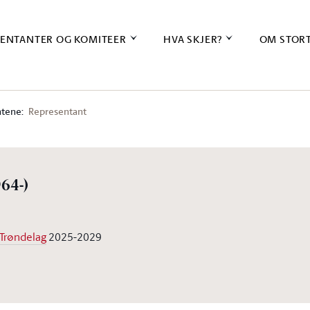
ENTANTER OG KOMITEER
HVA SKJER?
OM STOR
tene:
Representant
964-)
-Trøndelag
2025-2029