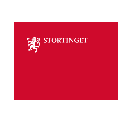
Om
stortinget