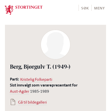
Stortinget.no
SØK
MENY
Berg, Bjørgulv T.
(1949-)
Parti:
Kristelig Folkeparti
Sist innvalgt som vararepresentant for
Aust-Agder
1985-1989
Gå til bildegalleri