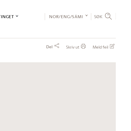
TINGET
NOR/ENG/SÁMI
SØK
Del
Skriv ut
Meld feil