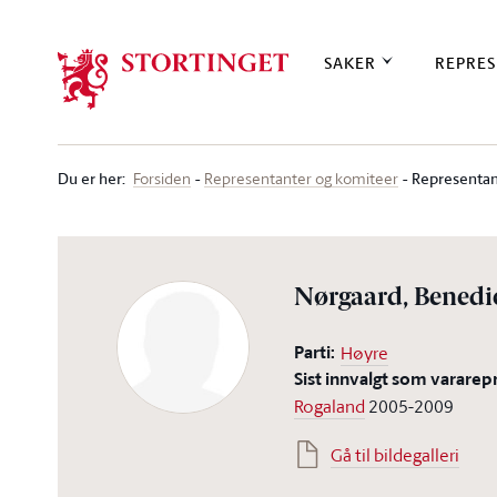
Stortinget.no
SAKER
REPRES
Du er her
:
Representan
Forsiden
Representanter og komiteer
Nørgaard, Benedi
Parti:
Høyre
Sist innvalgt som vararep
Rogaland
2005-2009
Gå til bildegalleri