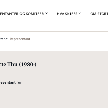
ENTANTER OG KOMITEER
HVA SKJER?
OM STOR
tene:
Representant
cte Thu
(1980-)
resentant for