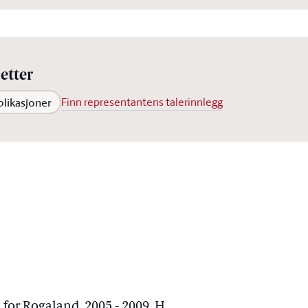
etter
blikasjoner
Finn representantens talerinnlegg
 for Rogaland, 2005 - 2009, H.