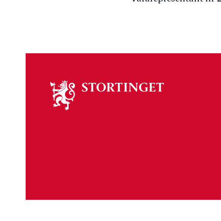
Om
stortinget