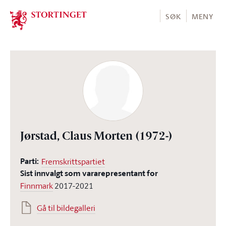
Stortinget.no
SØK
MENY
Jørstad, Claus Morten
(1972-)
Parti:
Fremskrittspartiet
Sist innvalgt som vararepresentant for
Finnmark
2017-2021
Gå til bildegalleri