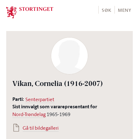
Stortinget.no
SØK
MENY
Vikan, Cornelia
(1916-2007)
Parti:
Senterpartiet
Sist innvalgt som vararepresentant for
Nord-Trøndelag
1965-1969
Gå til bildegalleri