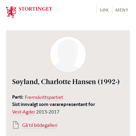
Stortinget.no
SØK
MENY
Søyland, Charlotte Hansen
(1992-)
Parti:
Fremskrittspartiet
Sist innvalgt som vararepresentant for
Vest-Agder
2013-2017
Gå til bildegalleri