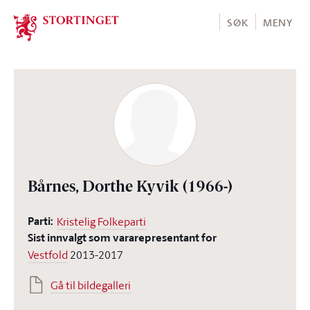
Stortinget.no
SØK
MENY
Bårnes, Dorthe Kyvik
(1966-)
Parti:
Kristelig Folkeparti
Sist innvalgt som vararepresentant for
Vestfold
2013-2017
Gå til bildegalleri