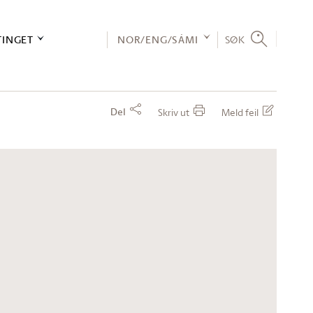
TINGET
NOR/ENG/SÁMI
SØK
Del
Skriv ut
Meld feil