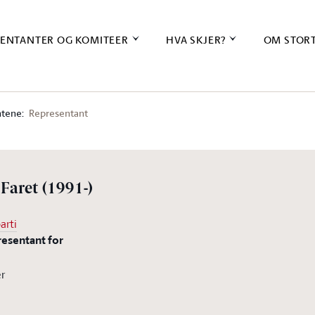
ENTANTER OG KOMITEER
HVA SKJER?
OM STOR
tene:
Representant
 Faret
(1991-)
arti
resentant for
er