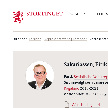
Stortinget.no
SAKER
REPRES
Du er her
:
Representan
Forsiden
Representanter og komiteer
Sakariassen, Eirik
Parti:
Sosialistisk Venstrep
Sist innvalgt som vararep
Rogaland
2017-2021
Ansiennitet:
0 år, 109 dag
Gå til bildegalleri