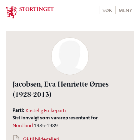
Stortinget.no
SØK
MENY
Jacobsen, Eva Henriette Ørnes
(1928-2013)
Parti:
Kristelig Folkeparti
Sist innvalgt som vararepresentant for
Nordland
1985-1989
Gå til bildegalleri