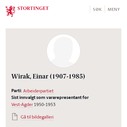
Stortinget.no
SØK
MENY
Wirak, Einar
(1907-1985)
Parti:
Arbeiderpartiet
Sist innvalgt som vararepresentant for
Vest-Agder
1950-1953
Gå til bildegalleri