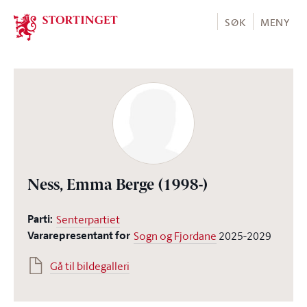
Stortinget.no
SØK
MENY
Ness, Emma Berge
(1998-)
Parti:
Senterpartiet
Vararepresentant for
Sogn og Fjordane
2025-2029
Gå til bildegalleri