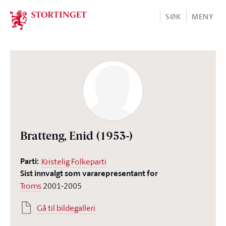
Stortinget.no
SØK
MENY
Bratteng, Enid
(1953-)
Parti:
Kristelig Folkeparti
Sist innvalgt som vararepresentant for
Troms
2001-2005
Gå til bildegalleri