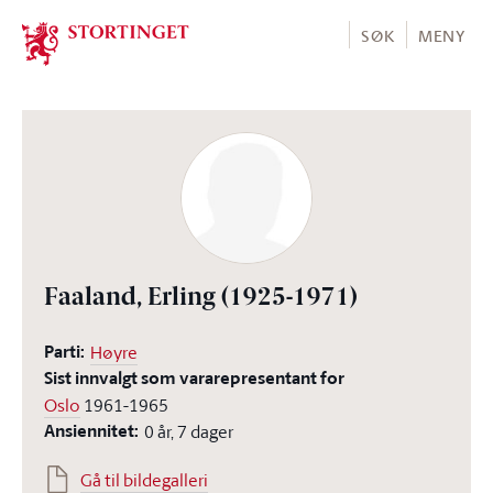
Stortinget.no
SØK
MENY
Faaland, Erling
(1925-1971)
Parti:
Høyre
Sist innvalgt som vararepresentant for
Oslo
1961-1965
Ansiennitet:
0 år, 7 dager
Gå til bildegalleri