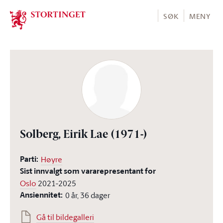
Stortinget.no
SØK
MENY
Solberg, Eirik Lae
(1971-)
Parti:
Høyre
Sist innvalgt som vararepresentant for
Oslo
2021-2025
Ansiennitet:
0 år, 36 dager
Gå til bildegalleri