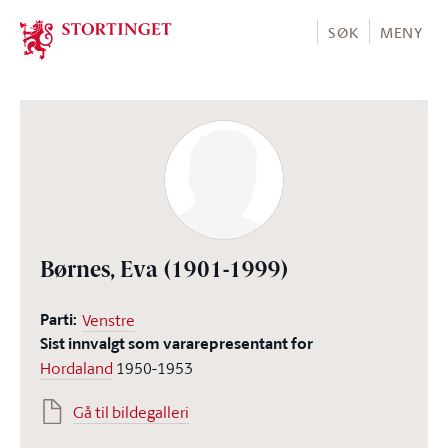
Stortinget.no
SØK
MENY
Børnes, Eva
(1901-1999)
Parti:
Venstre
Sist innvalgt som vararepresentant for
Hordaland
1950-1953
Gå til bildegalleri