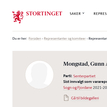
Stortinget.no
SAKER
REPRES
Du er her
:
Representan
Forsiden
Representanter og komiteer
Mongstad, Gunn
Parti:
Senterpartiet
Sist innvalgt som vararep
Sogn og Fjordane
2021-2
Gå til bildegalleri