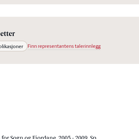
etter
blikasjoner
Finn representantens talerinnlegg
for Sogn og Fjordane, 2005 - 2009, Sp.