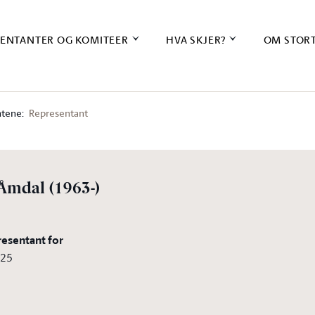
ENTANTER OG KOMITEER
HVA SKJER?
OM STOR
tene:
Representant
 Åmdal
(1963-)
resentant for
025