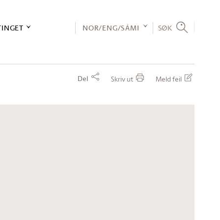
TINGET
NOR/ENG/SÁMI
SØK
Del
Skriv ut
Meld feil