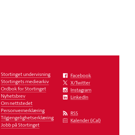
Stortinget undervisning
Facebook
Stortingets mediearkiv
X/Twitter
Ordbok for Stortinget
Instagram
Nyhetsbrev
LinkedIn
Om nettstedet
Personvernerklæring
RSS
Tilgjengelighetserklæring
Kalender (iCal)
Jobb på Stortinget