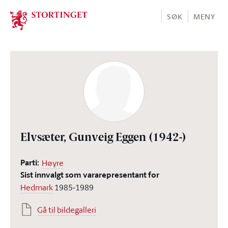
Stortinget.no
SØK
MENY
Elvsæter, Gunveig Eggen
(1942-)
Parti:
Høyre
Sist innvalgt som vararepresentant for
Hedmark
1985-1989
Gå til bildegalleri