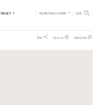
TINGET
NOR/ENG/SÁMI
SØK
Del
Skriv ut
Meld feil