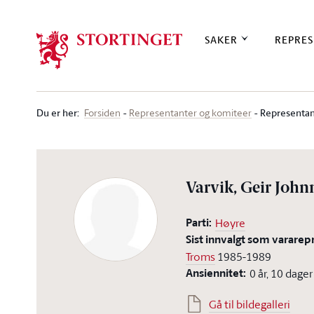
Stortinget.no
SAKER
REPRES
Du er her
:
Representan
Forsiden
Representanter og komiteer
Varvik, Geir John
Parti:
Høyre
Sist innvalgt som vararep
Troms
1985-1989
Ansiennitet:
0 år, 10 dager
Gå til bildegalleri