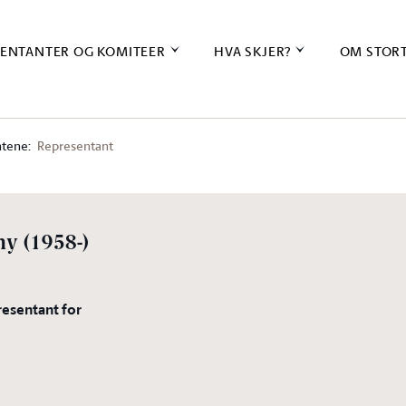
ENTANTER OG KOMITEER
HVA SKJER?
OM STOR
tene:
Representant
ny
(1958-)
resentant for