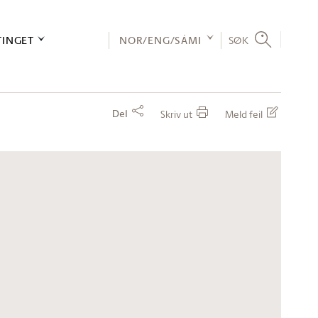
TINGET
NOR/ENG/SÁMI
SØK
Del
Skriv ut
Meld feil