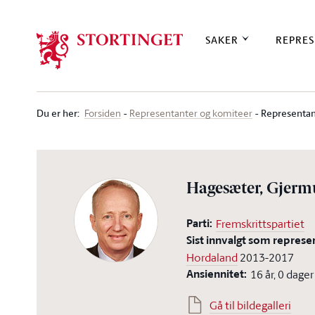
Stortinget.no
SAKER
REPRES
Du er her
:
Representan
Forsiden
Representanter og komiteer
Hagesæter, Gjer
Parti:
Fremskrittspartiet
Sist innvalgt som represe
Hordaland
2013-2017
Ansiennitet:
16 år, 0 dager
Gå til bildegalleri