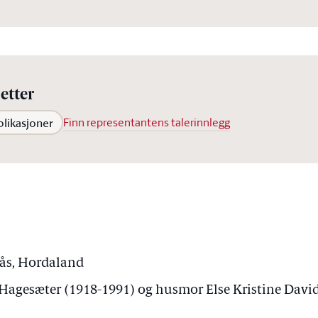
etter
blikasjoner
Finn representantens talerinnlegg
dås, Hordaland
Hagesæter (1918-1991) og husmor Else Kristine David