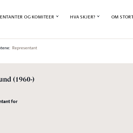
ENTANTER OG KOMITEER
HVA SKJER?
OM STOR
tene:
Representant
mund
(1960-)
ntant for