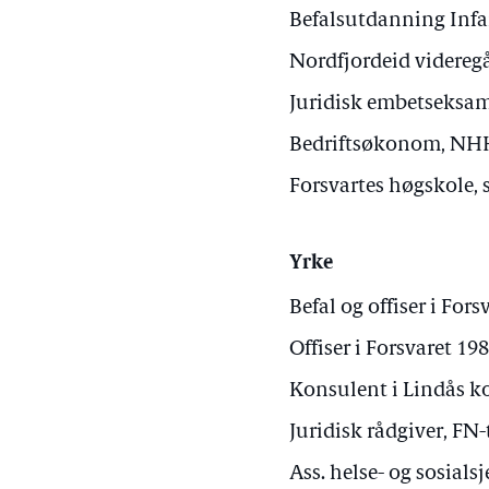
Befalsutdanning Infa
Nordfjordeid videreg
Juridisk embetseksa
Bedriftsøkonom, NHH
Forsvartes høgskole, 
Yrke
Befal og offiser i For
Offiser i Forsvaret 19
Konsulent i Lindås 
Juridisk rådgiver, FN
Ass. helse- og sosial