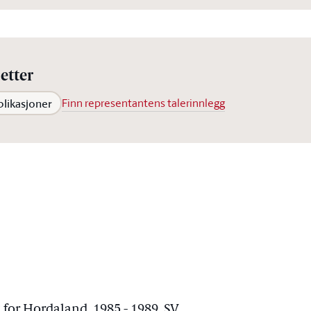
etter
blikasjoner
Finn representantens talerinnlegg
 for Hordaland, 1985 - 1989, SV.