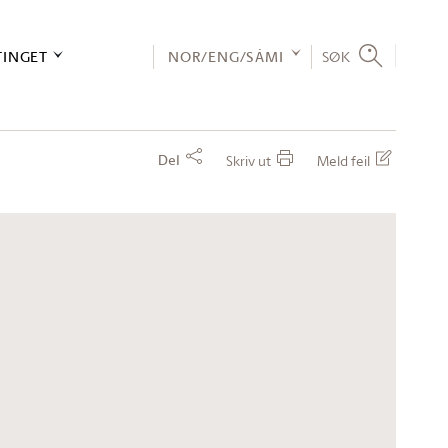
TINGET
NOR/ENG/SÁMI
SØK
Del
Skriv ut
Meld feil