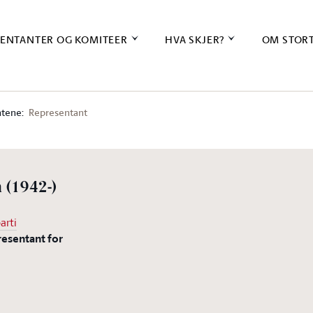
ENTANTER OG KOMITEER
HVA SKJER?
OM STOR
tene:
Representant
n
(1942-)
arti
resentant for