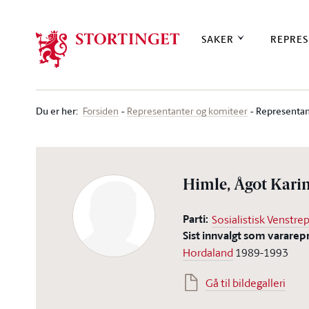
Stortinget.no
SAKER
REPRES
Du er her
:
Representan
Forsiden
Representanter og komiteer
Himle, Ågot Kari
Parti:
Sosialistisk Venstrep
Sist innvalgt som vararep
Hordaland
1989-1993
Gå til bildegalleri