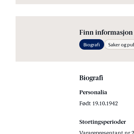
Finn informasjon 
Biografi
Saker og pu
Biografi
Personalia
Født 19.10.1942
Stortingsperioder
Vararepresentant nr 2