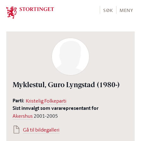
Stortinget.no
SØK
MENY
Myklestul, Guro Lyngstad
(1980-)
Parti:
Kristelig Folkeparti
Sist innvalgt som vararepresentant for
Akershus
2001-2005
Gå til bildegalleri