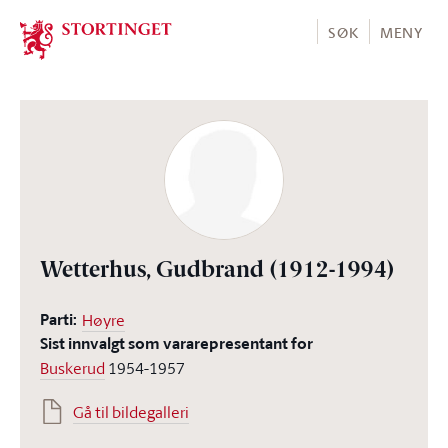
Stortinget.no
SØK
MENY
Wetterhus, Gudbrand
(1912-1994)
Parti:
Høyre
Sist innvalgt som vararepresentant for
Buskerud
1954-1957
Gå til bildegalleri