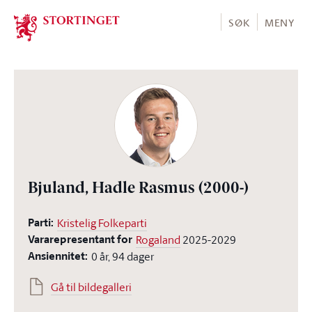
Stortinget.no
SØK
MENY
Bjuland, Hadle Rasmus
(2000-)
Parti:
Kristelig Folkeparti
Vararepresentant for
Rogaland
2025-2029
Ansiennitet:
0 år, 94 dager
Gå til bildegalleri