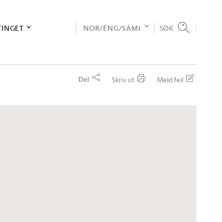
TINGET
NOR/ENG/SÁMI
SØK
Del
Skriv ut
Meld feil