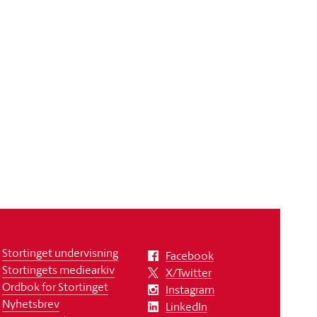
Stortinget undervisning
Facebook
Stortingets mediearkiv
X/Twitter
Ordbok for Stortinget
Instagram
Nyhetsbrev
LinkedIn