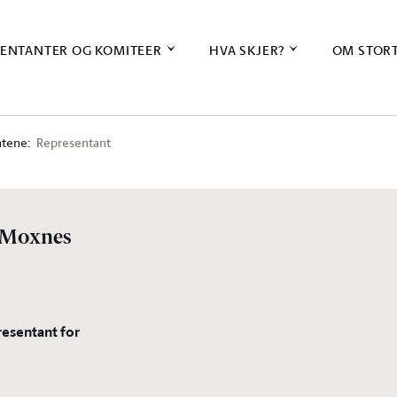
ENTANTER OG KOMITEER
HVA SKJER?
OM STOR
tene:
Representant
 Moxnes
resentant for