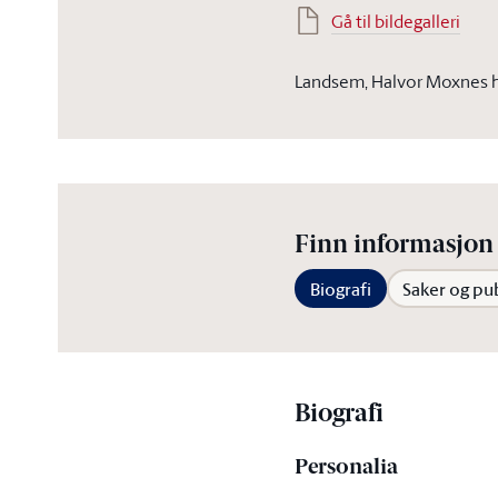
Gå til bildegalleri
Landsem, Halvor Moxnes h
Finn informasjon 
Biografi
Saker og pu
Biografi
Personalia