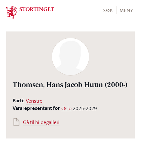
Stortinget.no
SØK
MENY
Thomsen, Hans Jacob Huun
(2000-)
Parti:
Venstre
Vararepresentant for
Oslo
2025-2029
Gå til bildegalleri