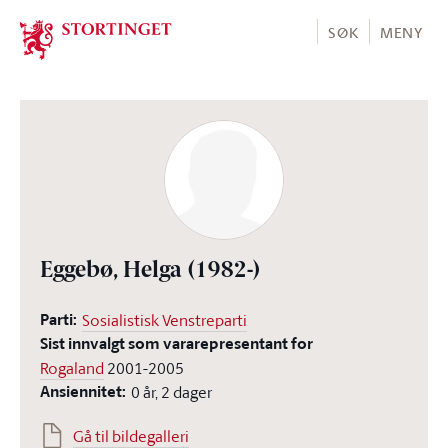
Stortinget.no
SØK
MENY
Eggebø, Helga
(1982-)
Parti:
Sosialistisk Venstreparti
Sist innvalgt som vararepresentant for
Rogaland
2001-2005
Ansiennitet:
0 år, 2 dager
Gå til bildegalleri