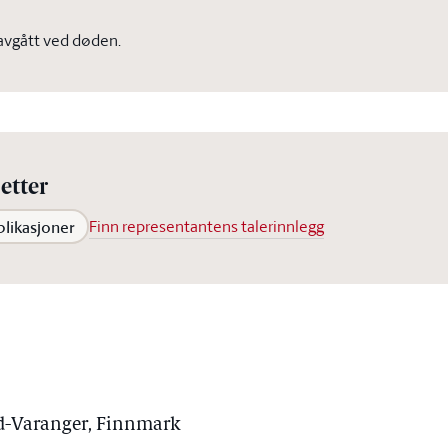
 avgått ved døden.
etter
blikasjoner
Finn representantens talerinnlegg
rd-Varanger, Finnmark