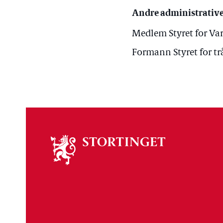
Andre administrative
Medlem Styret for Va
Formann Styret for tr
Om
stortinget