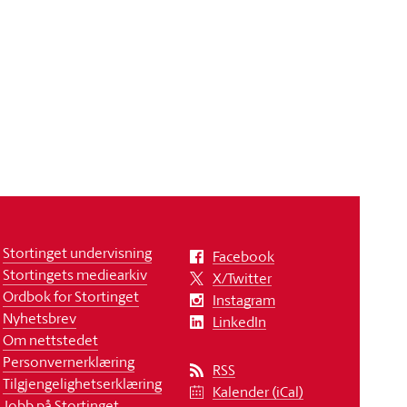
Stortinget undervisning
Facebook
Stortingets mediearkiv
X/Twitter
Ordbok for Stortinget
Instagram
Nyhetsbrev
LinkedIn
Om nettstedet
Personvernerklæring
RSS
Tilgjengelighetserklæring
Kalender (iCal)
Jobb på Stortinget