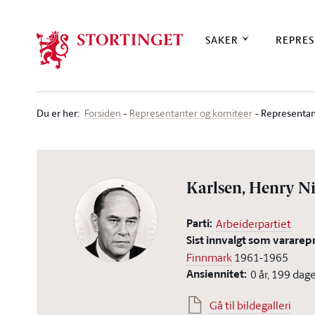
Stortinget.no
SAKER
REPRES
Du er her
:
Representan
Forsiden
Representanter og komiteer
Karlsen, Henry Ni
Parti:
Arbeiderpartiet
Sist innvalgt som vararep
Finnmark
1961-1965
Ansiennitet:
0 år, 199 dag
Gå til bildegalleri