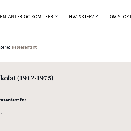
ENTANTER OG KOMITEER
HVA SKJER?
OM STOR
tene:
Representant
kolai
(1912-1975)
resentant for
er