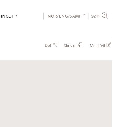
TINGET
NOR/ENG/SÁMI
SØK
Del
Skriv ut
Meld feil