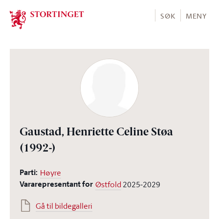
Stortinget.no
SØK
MENY
Gaustad, Henriette Celine Støa
(1992-)
Parti:
Høyre
Vararepresentant for
Østfold
2025-2029
Gå til bildegalleri